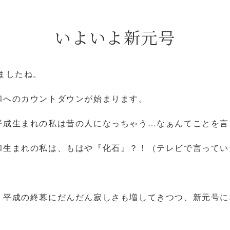
いよいよ新元号
よ新緑の季節になりましたね
和へのカウントダウンが始まります。
平成生まれの私は昔の人になっちゃう…なぁんてことを
、昭和生まれの私は、もはや『化石』？！（テレ
なさん、すみません…。
、平成の終幕にだんだん寂しさも増してきつつ、新元号に