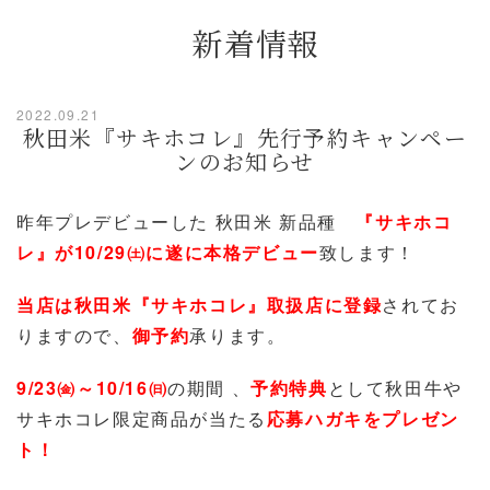
新着情報
2022.09.21
秋田米『サキホコレ』先行予約キャンペー
ンのお知らせ
昨年プレデビューした 秋田米 新品種
『サキホコ
レ』が10/29㈯に遂に本格デビュー
致します！
当店は秋田米『サキホコレ』取扱店に登録
されてお
りますので、
御予約
承ります。
9/23㈮～10/16㈰
の期間 、
予約特典
として秋田牛や
サキホコレ限定商品が当たる
応募ハガキをプレゼン
ト！